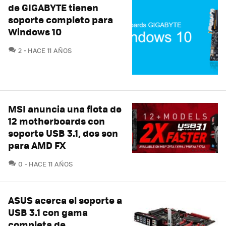
de GIGABYTE tienen
soporte completo para
Windows 10
COMENTARIOS
2
HACE 11 AÑOS
MSI anuncia una flota de
12 motherboards con
soporte USB 3.1, dos son
para AMD FX
COMENTARIOS
0
HACE 11 AÑOS
ASUS acerca el soporte a
USB 3.1 con gama
completa de