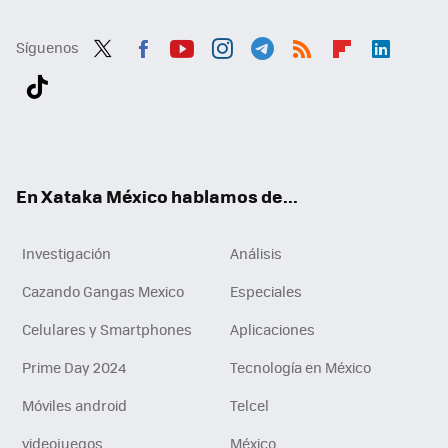
Síguenos
Twit
Fac
You
Inst
Tele
RSS
Flip
Link
ter
ebo
tub
agr
gra
boa
edI
Tikt
ok
e
am
m
rd
n
ok
En Xataka México hablamos de...
Investigación
Análisis
Cazando Gangas Mexico
Especiales
Celulares y Smartphones
Aplicaciones
Prime Day 2024
Tecnología en México
Móviles android
Telcel
videojuegos
México