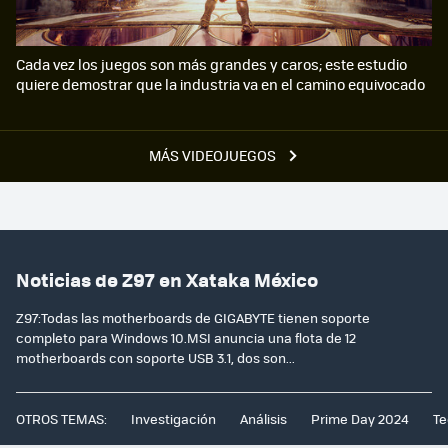
Cada vez los juegos son más grandes y caros; este estudio
quiere demostrar que la industria va en el camino equivocado
MÁS VIDEOJUEGOS
Noticias de Z97 en Xataka México
Z97:Todas las motherboards de GIGABYTE tienen soporte
completo para Windows 10.MSI anuncia una flota de 12
motherboards con soporte USB 3.1, dos son...
OTROS TEMAS:
Investigación
Análisis
Prime Day 2024
Te