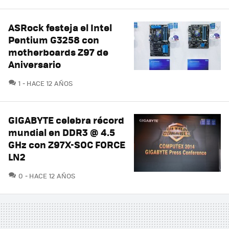
ASRock festeja el Intel
Pentium G3258 con
motherboards Z97 de
Aniversario
COMENTARIOS
1
HACE 12 AÑOS
GIGABYTE celebra récord
mundial en DDR3 @ 4.5
GHz con Z97X-SOC FORCE
LN2
COMENTARIOS
0
HACE 12 AÑOS