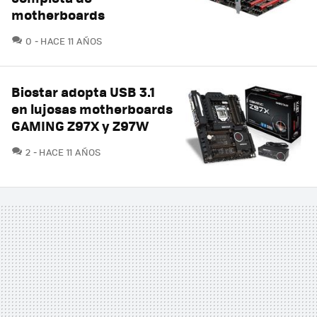
motherboards
COMENTARIOS
0
HACE 11 AÑOS
Biostar adopta USB 3.1
en lujosas motherboards
GAMING Z97X y Z97W
COMENTARIOS
2
HACE 11 AÑOS