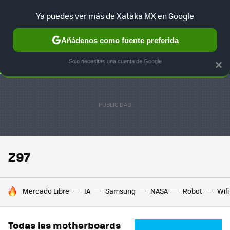
Ya puedes ver más de Xataka MX en Google
SELECCIÓN
GAMING
HOME
AUTO
TERRITORIO SAM
Añádenos como fuente preferida
Solo necesitas una cuenta de Google
×
Z97
HOY SE HABLA DE
Mercado Libre
IA
Samsung
NASA
Robot
Wifi
Todas las motherboards