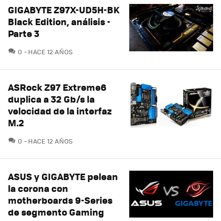
GIGABYTE Z97X-UD5H-BK
Black Edition, análisis -
Parte 3
COMENTARIOS
0
HACE 12 AÑOS
ASRock Z97 Extreme6
duplica a 32 Gb/s la
velocidad de la interfaz
M.2
COMENTARIOS
0
HACE 12 AÑOS
ASUS y GIGABYTE pelean
la corona con
motherboards 9-Series
de segmento Gaming