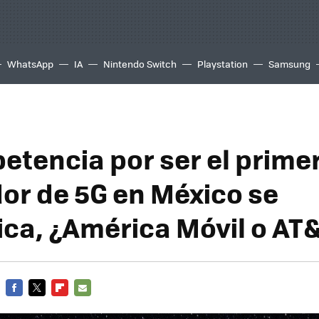
WhatsApp
IA
Nintendo Switch
Playstation
Samsung
etencia por ser el prime
or de 5G en México se
fica, ¿América Móvil o AT
FACEBOOK
TWITTER
FLIPBOARD
E-