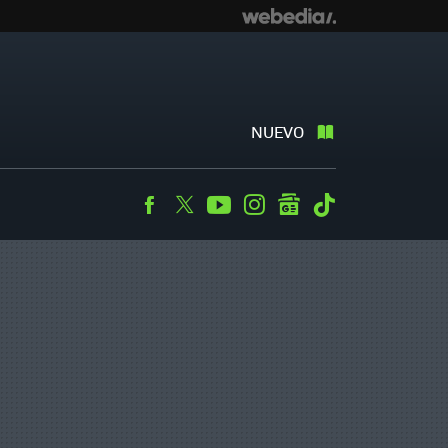
NUEVO
Facebook
Twitter
Youtube
Instagram
googlenews
Tiktok