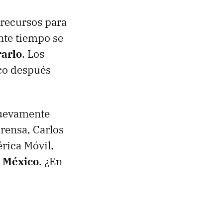
 recursos para
ante tiempo se
rarlo
. Los
co después
nuevamente
rensa, Carlos
rica Móvil,
n México
. ¿En