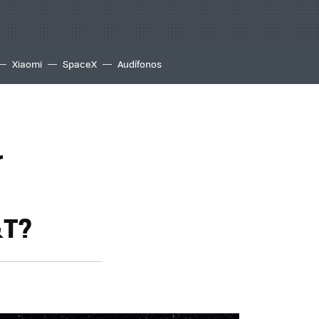
Xiaomi
SpaceX
Audífonos
r
&T?