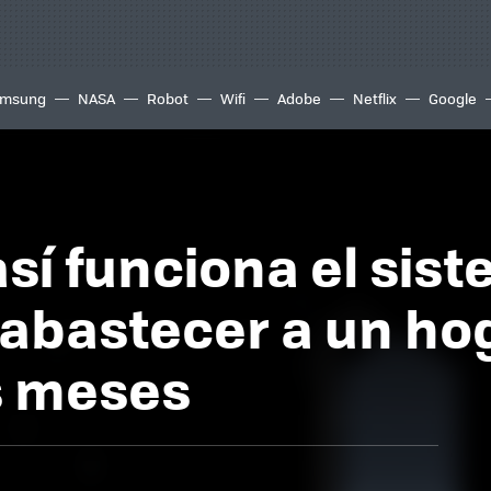
msung
NASA
Robot
Wifi
Adobe
Netflix
Google
 así funciona el si
a abastecer a un h
s meses