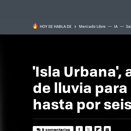
HOY SE HABLA DE
Mercado Libre
IA
Sa
'Isla Urbana',
de lluvia par
hasta por sei
8 comentarios