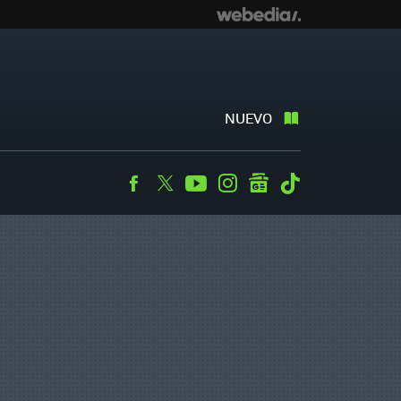
NUEVO
Facebook
Twitter
Youtube
Instagram
googlenews
Tiktok