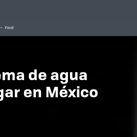
Ford
stema de agua
ogar en México