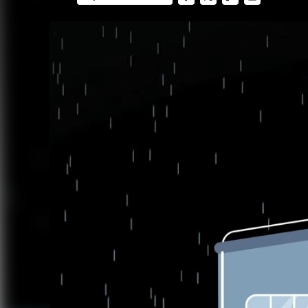
FACEBOOK
TWITTER
FLIPBOARD
E-
MAIL