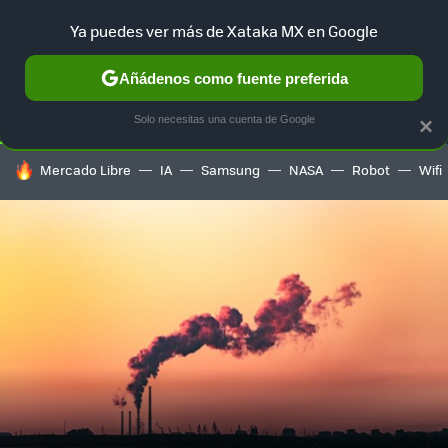
Ya puedes ver más de Xataka MX en Google
SELECCIÓN
GAMING
HOME
AUTO
TERRITORIO SAM
Añádenos como fuente preferida
Solo necesitas una cuenta de Google
×
HOY SE HABLA DE
Mercado Libre
IA
Samsung
NASA
Robot
Wifi