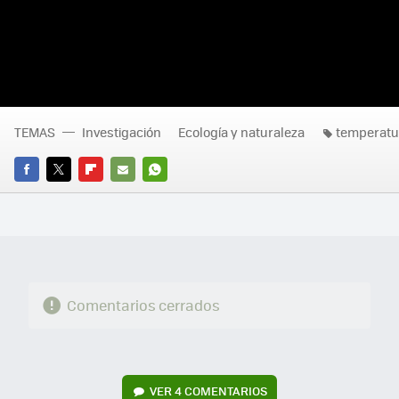
TEMAS
Investigación
Ecología y naturaleza
temperatu
FACEBOOK
TWITTER
FLIPBOARD
E-
WHATSAPP
MAIL
Comentarios cerrados
VER
4 COMENTARIOS