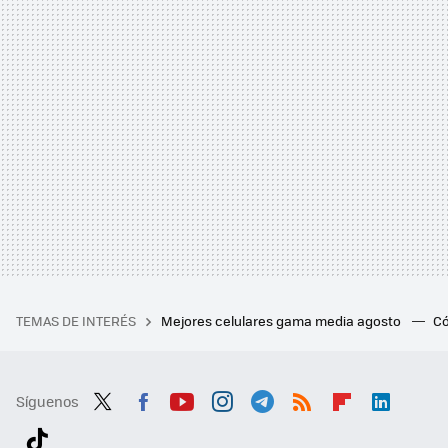
TEMAS DE INTERÉS
Mejores celulares gama media agosto
Có
Síguenos
Twit
Fac
You
Inst
Tele
RSS
Flip
Link