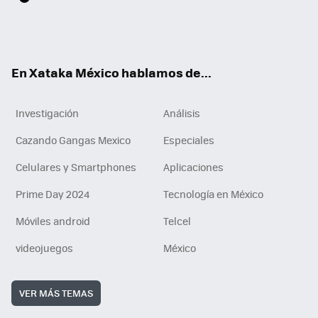
ter
ebo
tub
agr
gra
boa
edI
Tikt
ok
e
am
m
rd
n
ok
En Xataka México hablamos de...
Investigación
Análisis
Cazando Gangas Mexico
Especiales
Celulares y Smartphones
Aplicaciones
Prime Day 2024
Tecnología en México
Móviles android
Telcel
videojuegos
México
VER MÁS TEMAS