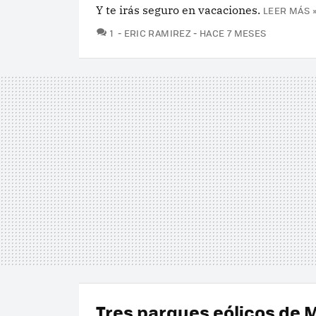
Y te irás seguro en vacaciones.
LEER MÁS 
COMENTARIOS
1
ERIC RAMIREZ
HACE 7 MESES
Tres parques eólicos de 