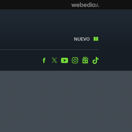
NUEVO
Facebook
Twitter
Youtube
Instagram
googlenews
Tiktok