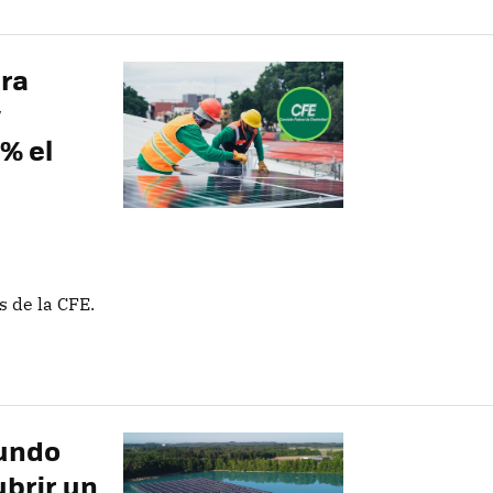
ra
y
% el
s de la CFE.
mundo
ubrir un