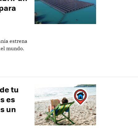
 para
ania estrena
 del mundo.
 de tu
es es
es un