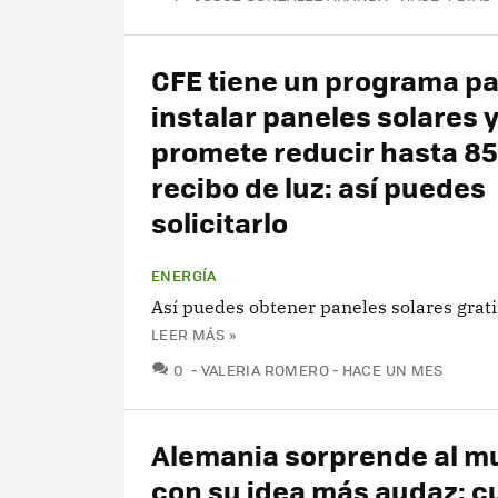
CFE tiene un programa pa
instalar paneles solares 
promete reducir hasta 85
recibo de luz: así puedes
solicitarlo
ENERGÍA
Así puedes obtener paneles solares grati
LEER MÁS »
COMENTARIOS
0
VALERIA ROMERO
HACE UN MES
Alemania sorprende al 
con su idea más audaz: c