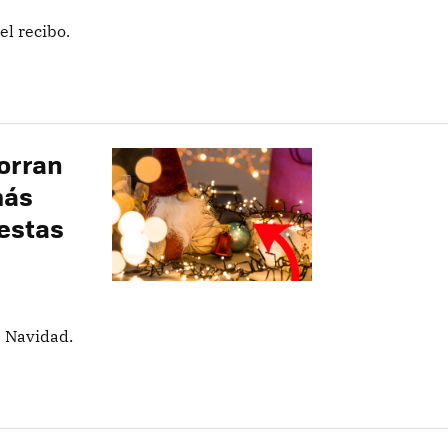
l recibo.
orran
más
estas
a Navidad.