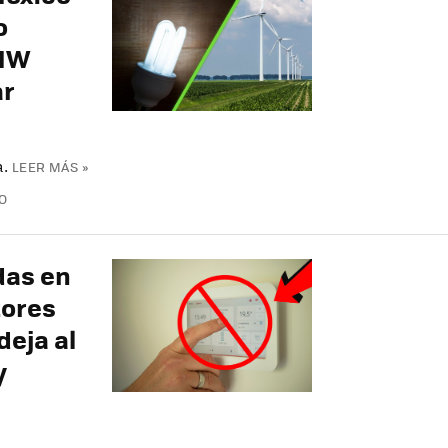
o
 MW
ar
a.
LEER MÁS »
O
das en
tores
deja al
y