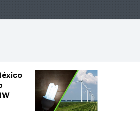
México
o
 MW
»