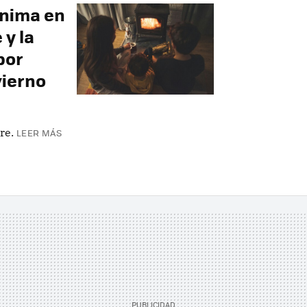
ínima en
 y la
por
vierno
re.
LEER MÁS