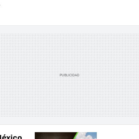
»
México