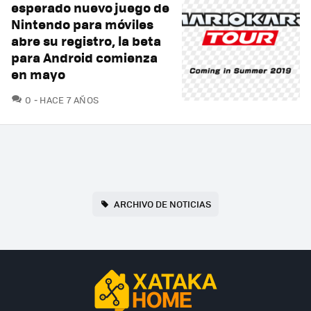
esperado nuevo juego de
Nintendo para móviles
abre su registro, la beta
para Android comienza
en mayo
COMENTARIOS
0
HACE 7 AÑOS
ARCHIVO DE NOTICIAS