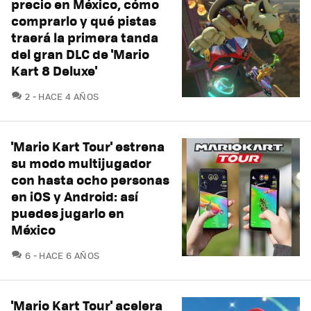
precio en México, cómo
comprarlo y qué pistas
traerá la primera tanda
del gran DLC de 'Mario
Kart 8 Deluxe'
COMENTARIOS
2
HACE 4 AÑOS
'Mario Kart Tour' estrena
su modo multijugador
con hasta ocho personas
en iOS y Android: así
puedes jugarlo en
México
COMENTARIOS
6
HACE 6 AÑOS
'Mario Kart Tour' acelera