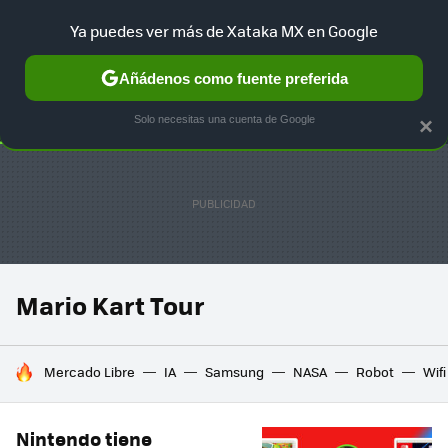
Ya puedes ver más de Xataka MX en Google
SELECCIÓN
GAMING
HOME
AUTO
TERRITORIO SAM
Añádenos como fuente preferida
Solo necesitas una cuenta de Google
×
Mario Kart Tour
HOY SE HABLA DE
Mercado Libre
IA
Samsung
NASA
Robot
Wifi
Nintendo tiene