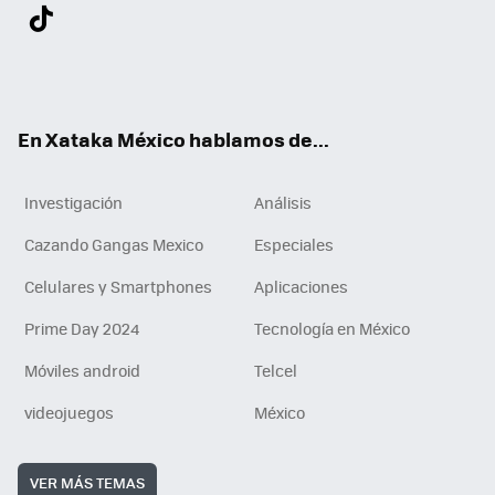
Twit
Fac
You
Inst
Tele
RSS
Flip
Link
ter
ebo
tub
agr
gra
boa
edI
Tikt
ok
e
am
m
rd
n
ok
En Xataka México hablamos de...
Investigación
Análisis
Cazando Gangas Mexico
Especiales
Celulares y Smartphones
Aplicaciones
Prime Day 2024
Tecnología en México
Móviles android
Telcel
videojuegos
México
VER MÁS TEMAS