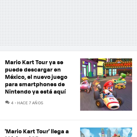
Mario Kart Tour ya se
puede descargar en
México, el nuevo juego
para smartphones de
Nintendo ya está aquí
COMENTARIOS
4
HACE 7 AÑOS
'Mario Kart Tour' llega a