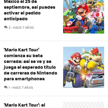
México el 25 de
septiembre, así puedes
activar el pedido
anticipado
COMENTARIOS
2
HACE 7 AÑOS
'Mario Kart Tour'
comienza su beta
cerrada: así se ve y se
juega el esperado título
de carreras de Nintendo
para smartphones
COMENTARIOS
1
HACE 7 AÑOS
'Mario Kart Tour': el