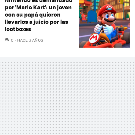
por 'Mario Kart': un joven
con su papá quieren
llevarlos a juicio por las
lootboxes
COMENTARIOS
0
HACE 3 AÑOS