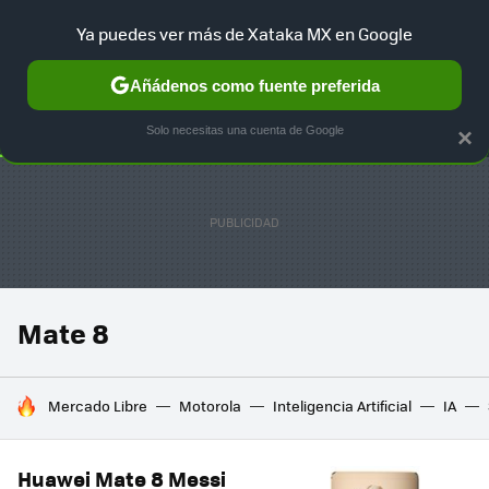
Ya puedes ver más de Xataka MX en Google
SELECCIÓN
GAMING
HOME
AUTO
TERRITORIO SAM
Añádenos como fuente preferida
Solo necesitas una cuenta de Google
×
Mate 8
HOY SE HABLA DE
Mercado Libre
Motorola
Inteligencia Artificial
IA
Huawei Mate 8 Messi