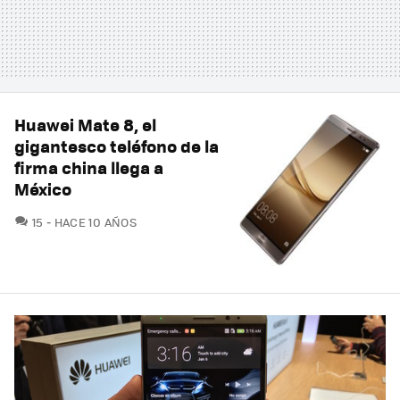
Huawei Mate 8, el
gigantesco teléfono de la
firma china llega a
México
COMENTARIOS
15
HACE 10 AÑOS