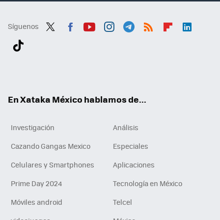
Síguenos
Twit
Fac
You
Inst
Tele
RSS
Flip
Link
ter
ebo
tub
agr
gra
boa
edI
Tikt
ok
e
am
m
rd
n
ok
En Xataka México hablamos de...
Investigación
Análisis
Cazando Gangas Mexico
Especiales
Celulares y Smartphones
Aplicaciones
Prime Day 2024
Tecnología en México
Móviles android
Telcel