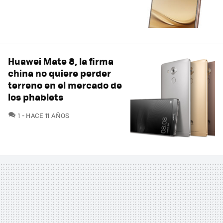
Huawei Mate 8, la firma
china no quiere perder
terreno en el mercado de
los phablets
COMENTARIOS
1
HACE 11 AÑOS