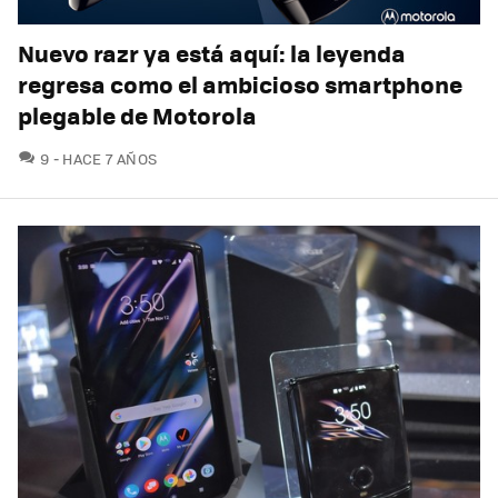
Nuevo razr ya está aquí: la leyenda
regresa como el ambicioso smartphone
plegable de Motorola
COMENTARIOS
9
HACE 7 AÑOS