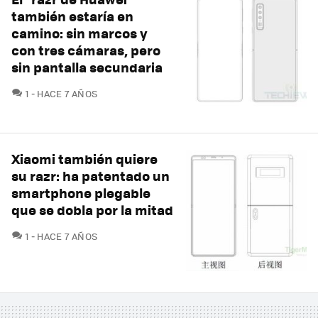
también estaría en
camino: sin marcos y
con tres cámaras, pero
sin pantalla secundaria
COMENTARIOS
1
HACE 7 AÑOS
Xiaomi también quiere
su razr: ha patentado un
smartphone plegable
que se dobla por la mitad
COMENTARIOS
1
HACE 7 AÑOS