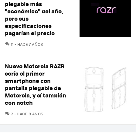
plegable más
"económico" del año,
pero sus
especificaciones
pagarían el precio
COMENTARIOS
11
HACE 7 AÑOS
Nuevo Motorola RAZR
sería el primer
smartphone con
pantalla plegable de
Motorola, y sí también
con notch
COMENTARIOS
2
HACE 8 AÑOS