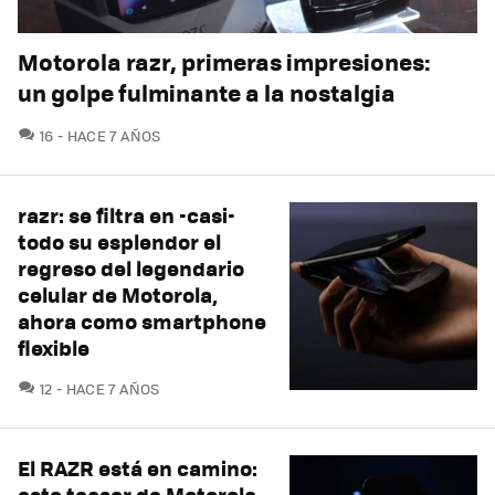
Motorola razr, primeras impresiones:
un golpe fulminante a la nostalgia
COMENTARIOS
16
HACE 7 AÑOS
razr: se filtra en -casi-
todo su esplendor el
regreso del legendario
celular de Motorola,
ahora como smartphone
flexible
COMENTARIOS
12
HACE 7 AÑOS
El RAZR está en camino:
este teaser de Motorola