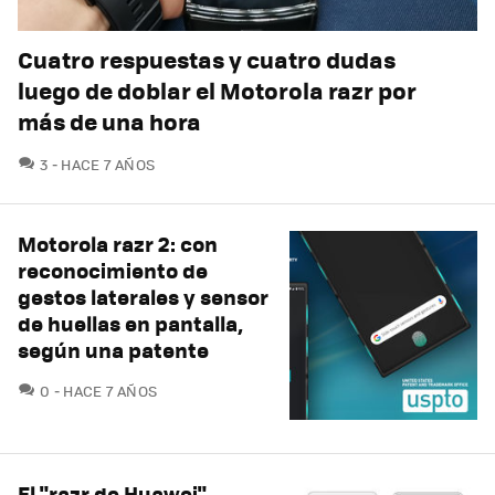
Cuatro respuestas y cuatro dudas
luego de doblar el Motorola razr por
más de una hora
COMENTARIOS
3
HACE 7 AÑOS
Motorola razr 2: con
reconocimiento de
gestos laterales y sensor
de huellas en pantalla,
según una patente
COMENTARIOS
0
HACE 7 AÑOS
El "razr de Huawei"