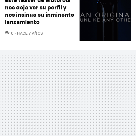
nos deja ver su perfil y
nos insinua su inminente
lanzamiento
COMENTARIOS
6
HACE 7 AÑOS