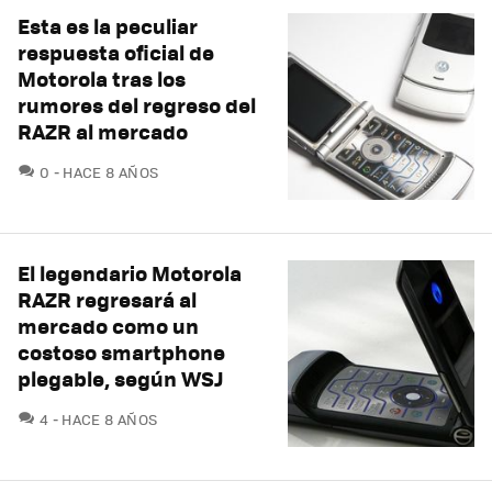
Esta es la peculiar
respuesta oficial de
Motorola tras los
rumores del regreso del
RAZR al mercado
COMENTARIOS
0
HACE 8 AÑOS
El legendario Motorola
RAZR regresará al
mercado como un
costoso smartphone
plegable, según WSJ
COMENTARIOS
4
HACE 8 AÑOS