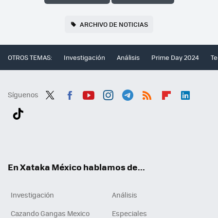
ARCHIVO DE NOTICIAS
OTROS TEMAS:
Investigación
Análisis
Prime Day 2024
Te
Síguenos
Twit
Fac
You
Inst
Tele
RSS
Flip
Link
ter
ebo
tub
agr
gra
boa
edI
Tikt
ok
e
am
m
rd
n
ok
En Xataka México hablamos de...
Investigación
Análisis
Cazando Gangas Mexico
Especiales