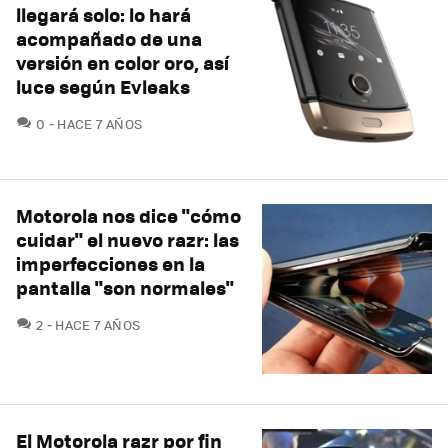
llegará solo: lo hará
acompañado de una
versión en color oro, así
luce según Evleaks
COMENTARIOS
0
HACE 7 AÑOS
Motorola nos dice "cómo
cuidar" el nuevo razr: las
imperfecciones en la
pantalla "son normales"
COMENTARIOS
2
HACE 7 AÑOS
El Motorola razr por fin