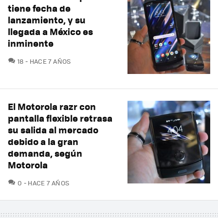
tiene fecha de
lanzamiento, y su
llegada a México es
inminente
COMENTARIOS
18
HACE 7 AÑOS
El Motorola razr con
pantalla flexible retrasa
su salida al mercado
debido a la gran
demanda, según
Motorola
COMENTARIOS
0
HACE 7 AÑOS