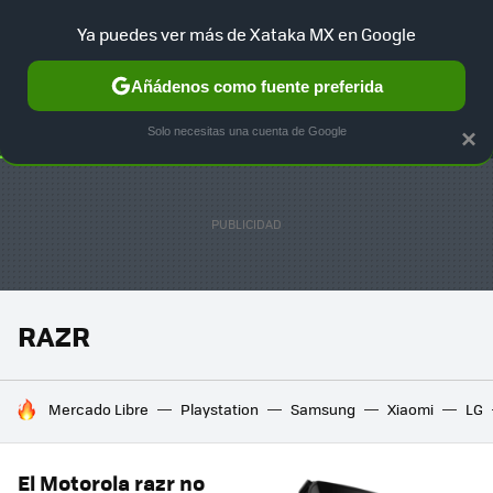
Ya puedes ver más de Xataka MX en Google
SELECCIÓN
GAMING
HOME
AUTO
TERRITORIO SAM
Añádenos como fuente preferida
Solo necesitas una cuenta de Google
×
RAZR
HOY SE HABLA DE
Mercado Libre
Playstation
Samsung
Xiaomi
LG
El Motorola razr no