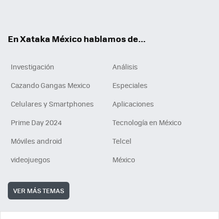
ok
e
am
m
rd
n
ok
En Xataka México hablamos de...
Investigación
Análisis
Cazando Gangas Mexico
Especiales
Celulares y Smartphones
Aplicaciones
Prime Day 2024
Tecnología en México
Móviles android
Telcel
videojuegos
México
VER MÁS TEMAS