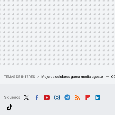
TEMAS DE INTERÉS
Mejores celulares gama media agosto
Có
Síguenos
Twit
Fac
You
Inst
Tele
RSS
Flip
Link
ter
ebo
tub
agr
gra
boa
edI
Tikt