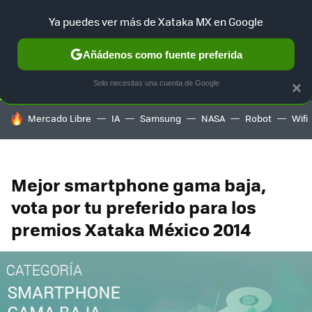
Ya puedes ver más de Xataka MX en Google
SELECCIÓN
GAMING
HOME
AUTO
TERRITORIO SAM
Añádenos como fuente preferida
Solo necesitas una cuenta de Google
×
HOY SE HABLA DE
Mercado Libre
IA
Samsung
NASA
Robot
Wifi
Mejor smartphone gama baja,
vota por tu preferido para los
premios Xataka México 2014