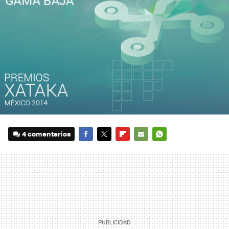
4 comentarios
FACEBOOK
TWITTER
FLIPBOARD
E-
WHATSAPP
MAIL