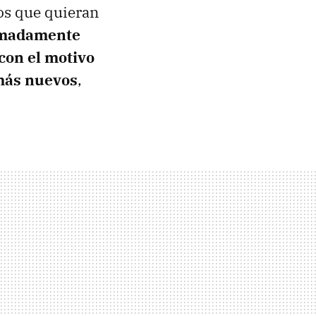
os que quieran
imadamente
 con el motivo
 más nuevos
,