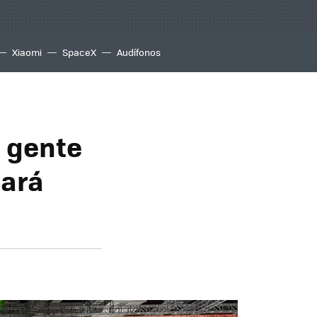
Xiaomi
SpaceX
Audífonos
a gente
gará