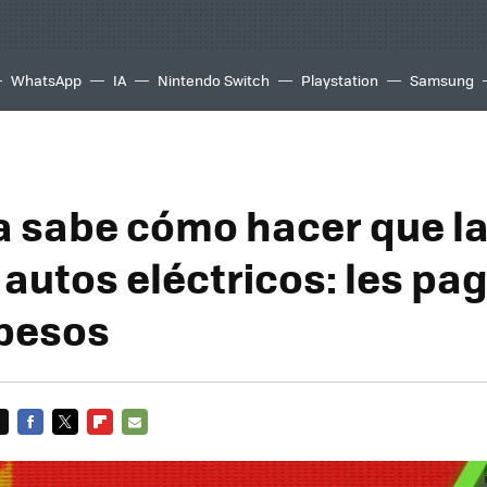
WhatsApp
IA
Nintendo Switch
Playstation
Samsung
a sabe cómo hacer que l
autos eléctricos: les pa
pesos
FACEBOOK
TWITTER
FLIPBOARD
E-
MAIL