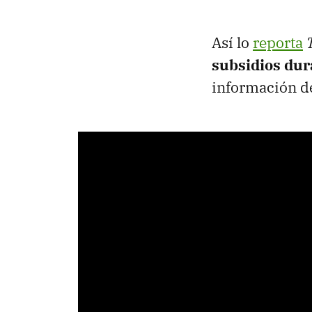
Así lo
reporta
subsidios dur
información de