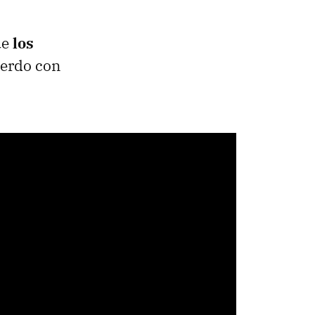
ue
los
uerdo con