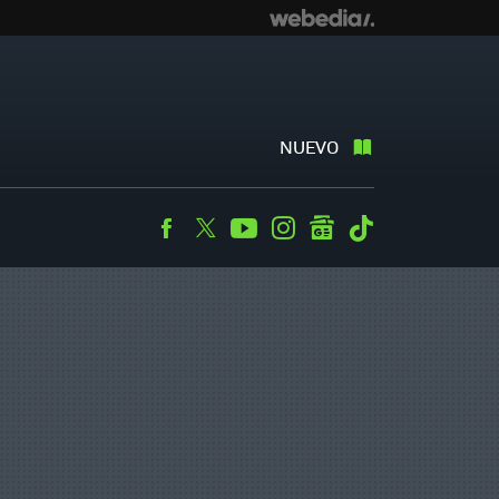
NUEVO
Facebook
Twitter
Youtube
Instagram
googlenews
Tiktok