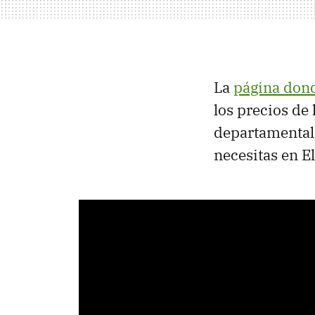
La
página dond
los precios de 
departamental
necesitas en E