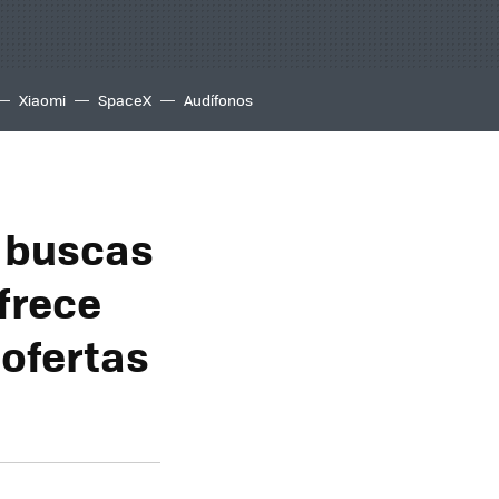
Xiaomi
SpaceX
Audífonos
 buscas
frece
ofertas