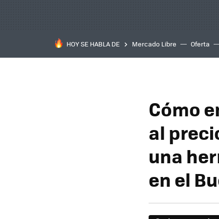
HOY SE HABLA DE
Mercado Libre
Oferta
Cómo en
al prec
una her
en el B