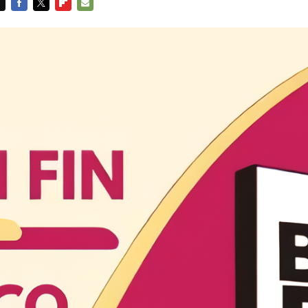
FACEBOOK
TWITTER
FLIPBOARD
E-
MAIL