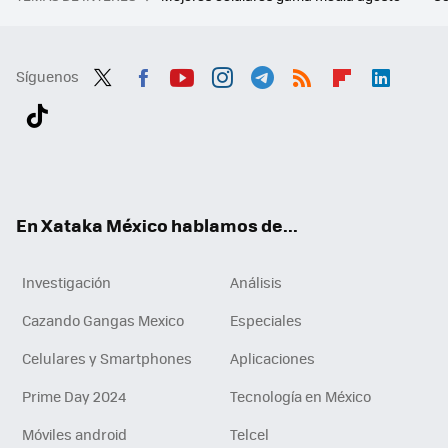
Síguenos
Twit
Fac
You
Inst
Tele
RSS
Flip
Link
ter
ebo
tub
agr
gra
boa
edI
Tikt
ok
e
am
m
rd
n
ok
En Xataka México hablamos de...
Investigación
Análisis
Cazando Gangas Mexico
Especiales
Celulares y Smartphones
Aplicaciones
Prime Day 2024
Tecnología en México
Móviles android
Telcel