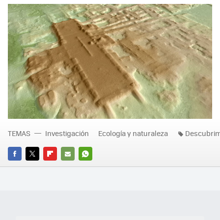
TEMAS
Investigación
Ecología y naturaleza
Descubrim
FACEBOOK
TWITTER
FLIPBOARD
E-
WHATSAPP
MAIL