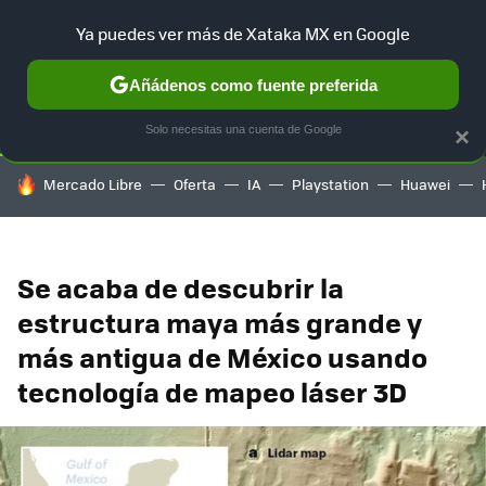
Ya puedes ver más de Xataka MX en Google
SELECCIÓN
GAMING
HOME
AUTO
TERRITORIO SAM
Añádenos como fuente preferida
Solo necesitas una cuenta de Google
×
HOY SE HABLA DE
Mercado Libre
Oferta
IA
Playstation
Huawei
Se acaba de descubrir la
estructura maya más grande y
más antigua de México usando
tecnología de mapeo láser 3D