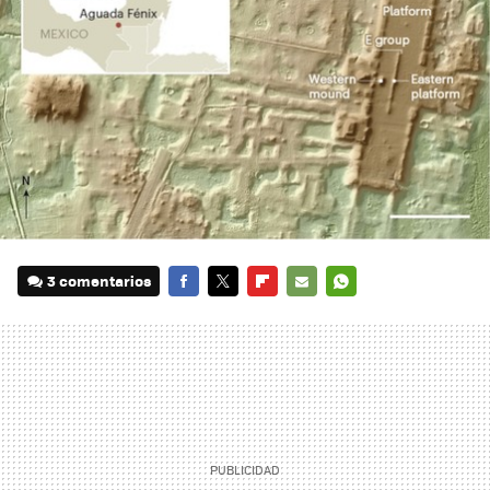
3 comentarios
FACEBOOK
TWITTER
FLIPBOARD
E-
WHATSAPP
MAIL