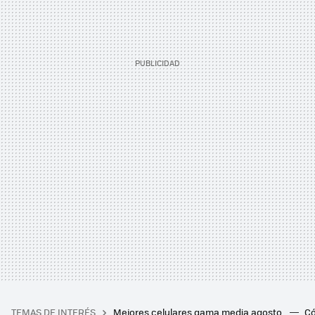
TEMAS DE INTERÉS
Mejores celulares gama media agosto
Có