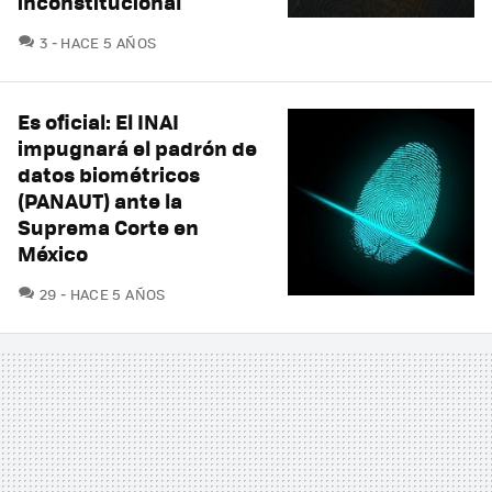
inconstitucional
COMENTARIOS
3
HACE 5 AÑOS
Es oficial: El INAI
impugnará el padrón de
datos biométricos
(PANAUT) ante la
Suprema Corte en
México
COMENTARIOS
29
HACE 5 AÑOS