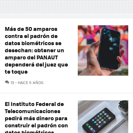
Más de 50 amparos
contra el padrón de
datos biométricos se
desechan: obtener un
amparo del PANAUT
dependerá del juez que
te toque
COMENTARIOS
13
HACE 5 AÑOS
El Instituto Federal de
Telecomunicaciones
pedirá más dinero para
construir el padrón con
datos biométricos