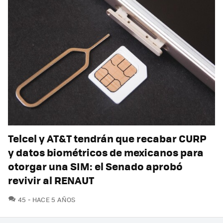
Telcel y AT&T tendrán que recabar CURP
y datos biométricos de mexicanos para
otorgar una SIM: el Senado aprobó
revivir al RENAUT
COMENTARIOS
45
HACE 5 AÑOS