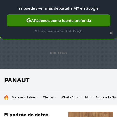
Ya puedes ver más de Xataka MX en Google
SELECCIÓN
GAMING
HOME
AUTO
TERRITORIO SAM
Añádenos como fuente preferida
Solo necesitas una cuenta de Google
×
PANAUT
HOY SE HABLA DE
Mercado Libre
Oferta
WhatsApp
IA
Nintendo Sw
El padrón de datos