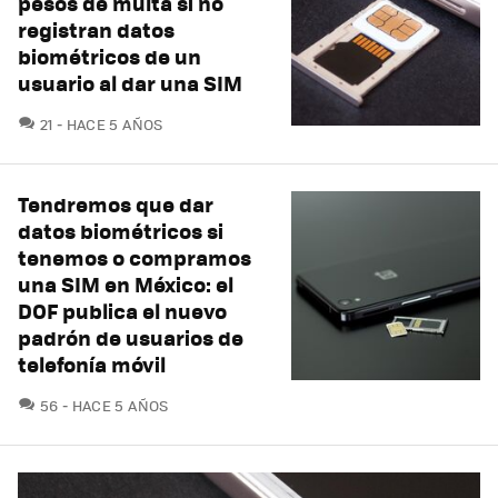
pesos de multa si no
registran datos
biométricos de un
usuario al dar una SIM
COMENTARIOS
21
HACE 5 AÑOS
Tendremos que dar
datos biométricos si
tenemos o compramos
una SIM en México: el
DOF publica el nuevo
padrón de usuarios de
telefonía móvil
COMENTARIOS
56
HACE 5 AÑOS