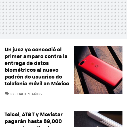
Un juez ya concedió el
primer amparo contra la
entrega de datos
biométricos al nuevo
padrón de usuarios de
telefonía móvil en México
COMENTARIOS
18
HACE 5 AÑOS
Telcel, AT&T y Movistar
pagarán hasta 89,000