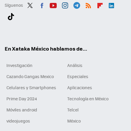
Síguenos
Twit
Fac
You
Inst
Tele
RSS
Flip
Link
ter
ebo
tub
agr
gra
boa
edI
Tikt
ok
e
am
m
rd
n
ok
En Xataka México hablamos de...
Investigación
Análisis
Cazando Gangas Mexico
Especiales
Celulares y Smartphones
Aplicaciones
Prime Day 2024
Tecnología en México
Móviles android
Telcel
videojuegos
México