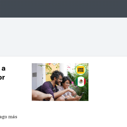
 a
or
pago más