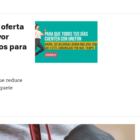
 oferta
yor
os para
que reduce
aquete