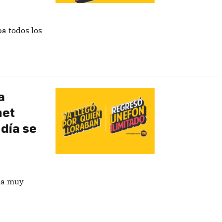
ba todos los
a
net
 día se
una muy