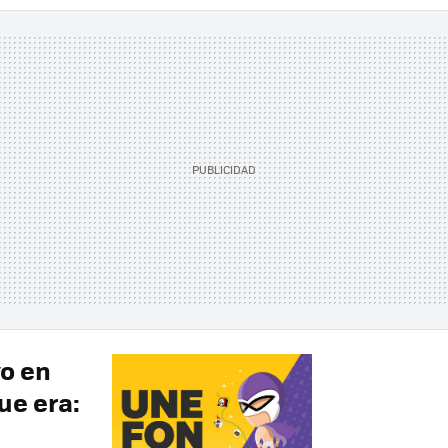
vo en
ue era: