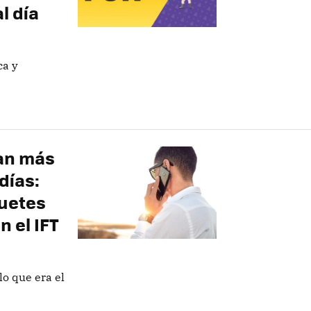
l día
ca y
dan más
días:
quetes
 el IFT
lo que era el