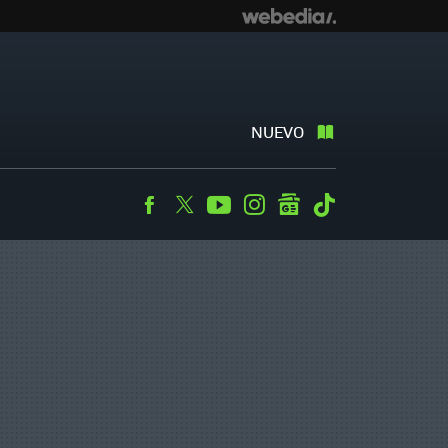
NUEVO
Facebook
Twitter
Youtube
Instagram
googlenews
Tiktok