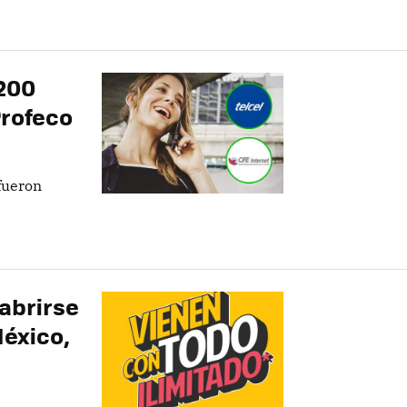
200
Profeco
fueron
 abrirse
México,