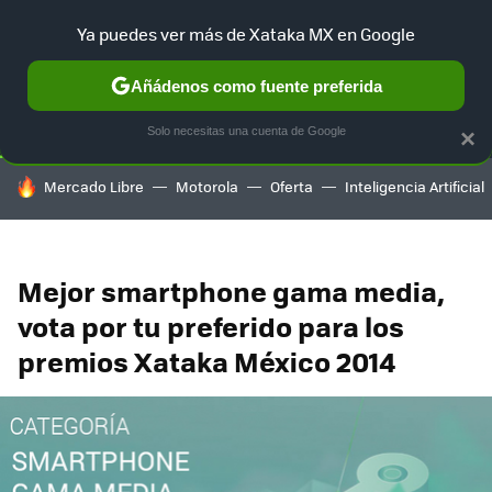
Ya puedes ver más de Xataka MX en Google
SELECCIÓN
GAMING
HOME
AUTO
TERRITORIO SAM
Añádenos como fuente preferida
Solo necesitas una cuenta de Google
×
HOY SE HABLA DE
Mercado Libre
Motorola
Oferta
Inteligencia Artificial
Mejor smartphone gama media,
vota por tu preferido para los
premios Xataka México 2014