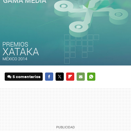
5 comentarios
FACEBOOK
TWITTER
FLIPBOARD
E-
WHATSAPP
MAIL