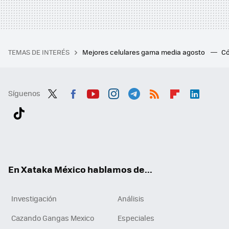
TEMAS DE INTERÉS
Mejores celulares gama media agosto
Có
Síguenos
Twit
Fac
You
Inst
Tele
RSS
Flip
Link
ter
ebo
tub
agr
gra
boa
edI
Tikt
ok
e
am
m
rd
n
ok
En Xataka México hablamos de...
Investigación
Análisis
Cazando Gangas Mexico
Especiales