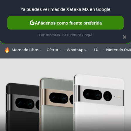
Ya puedes ver más de Xataka MX en Google
SELECCIÓN
GAMING
HOME
AUTO
TERRITORIO SAM
Añádenos como fuente preferida
Solo necesitas una cuenta de Google
×
HOY SE HABLA DE
Mercado Libre
Oferta
WhatsApp
IA
Nintendo Swi