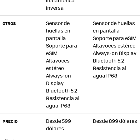
inalámbrica
inversa
Sensor de
Sensor de huellas
OTROS
huellas en
en pantalla
pantalla
Soporte para eSIM
Soporte para
Altavoces estéreo
eSIM
Always-on Display
Altavoces
Bluetooth 5.2
estéreo
Resistencia al
Always-on
agua IP68
Display
Bluetooth 5.2
Resistencia al
agua IP68
Desde 599
Desde 899 dólares
PRECIO
dólares