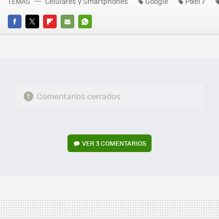
TEMAS
Celulares y Smartphones
Google
Pixel 7
FACEBOOK
TWITTER
FLIPBOARD
E-
WHATSAPP
MAIL
Comentarios cerrados
VER
3 COMENTARIOS