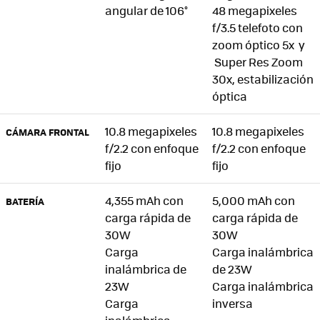
angular de 106°
48 megapixeles
f/3.5 telefoto con
zoom óptico 5x y
Super Res Zoom
30x, estabilización
óptica
10.8 megapixeles
10.8 megapixeles
CÁMARA FRONTAL
f/2.2 con enfoque
f/2.2 con enfoque
fijo
fijo
4,355 mAh con
5,000 mAh con
BATERÍA
carga rápida de
carga rápida de
30W
30W
Carga
Carga inalámbrica
inalámbrica de
de 23W
23W
Carga inalámbrica
Carga
inversa