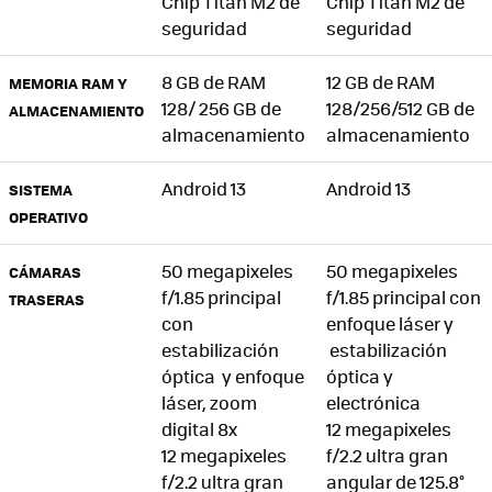
Chip Titan M2 de
Chip Titan M2 de
seguridad
seguridad
8 GB de RAM
12 GB de RAM
MEMORIA RAM Y
128/ 256 GB de
128/256/512 GB de
ALMACENAMIENTO
almacenamiento
almacenamiento
Android 13
Android 13
SISTEMA
OPERATIVO
50 megapixeles
50 megapixeles
CÁMARAS
f/1.85 principal
f/1.85 principal con
TRASERAS
con
enfoque láser y
estabilización
estabilización
óptica y enfoque
óptica y
láser, zoom
electrónica
digital 8x
12 megapixeles
12 megapixeles
f/2.2 ultra gran
f/2.2 ultra gran
angular de 125.8°