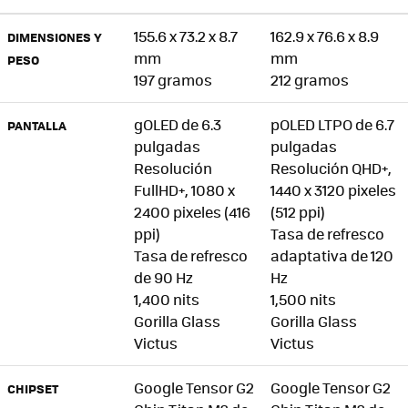
155.6 x 73.2 x 8.7
162.9 x 76.6 x 8.9
DIMENSIONES Y
mm
mm
PESO
197 gramos
212 gramos
gOLED de 6.3
pOLED LTPO de 6.7
PANTALLA
pulgadas
pulgadas
Resolución
Resolución QHD+,
FullHD+, 1080 x
1440 x 3120 pixeles
2400 pixeles (416
(512 ppi)
ppi)
Tasa de refresco
Tasa de refresco
adaptativa de 120
de 90 Hz
Hz
1,400 nits
1,500 nits
Gorilla Glass
Gorilla Glass
Victus
Victus
Google Tensor G2
Google Tensor G2
CHIPSET