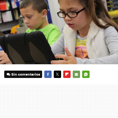
Sin comentarios
FACEBOOK
TWITTER
FLIPBOARD
E-
WHATSAPP
MAIL