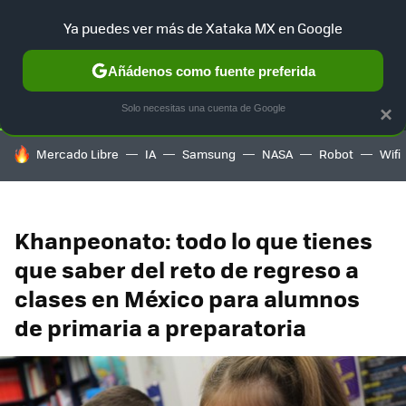
Ya puedes ver más de Xataka MX en Google
SELECCIÓN
GAMING
HOME
AUTO
TERRITORIO SAM
Añádenos como fuente preferida
Solo necesitas una cuenta de Google
×
HOY SE HABLA DE
Mercado Libre
IA
Samsung
NASA
Robot
Wifi
Khanpeonato: todo lo que tienes
que saber del reto de regreso a
clases en México para alumnos
de primaria a preparatoria