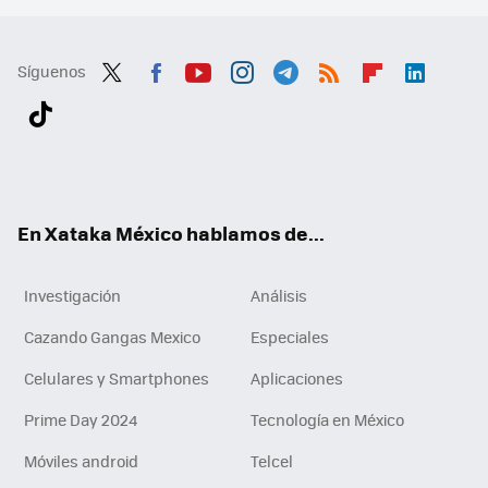
Síguenos
Twit
Fac
You
Inst
Tele
RSS
Flip
Link
ter
ebo
tub
agr
gra
boa
edI
Tikt
ok
e
am
m
rd
n
ok
En Xataka México hablamos de...
Investigación
Análisis
Cazando Gangas Mexico
Especiales
Celulares y Smartphones
Aplicaciones
Prime Day 2024
Tecnología en México
Móviles android
Telcel