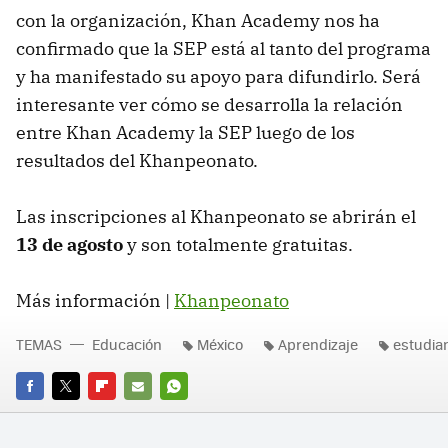
con la organización, Khan Academy nos ha
confirmado que la SEP está al tanto del programa
y ha manifestado su apoyo para difundirlo. Será
interesante ver cómo se desarrolla la relación
entre Khan Academy la SEP luego de los
resultados del Khanpeonato.
Las inscripciones al Khanpeonato se abrirán el
13 de agosto
y son totalmente gratuitas.
Más información |
Khanpeonato
TEMAS
Educación
México
Aprendizaje
estudia
FACEBOOK
TWITTER
FLIPBOARD
E-
WHATSAPP
MAIL