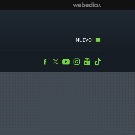
NUEVO
Facebook
Twitter
Youtube
Instagram
googlenews
Tiktok