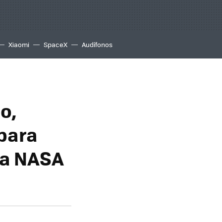
Xiaomi
SpaceX
Audífonos
o,
para
 la NASA