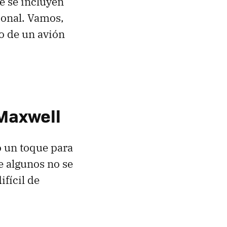
e se incluyen
ional. Vamos,
to de un avión
 Maxwell
o un toque para
e algunos no se
ifícil de