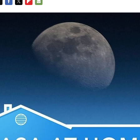
FACEBOOK
TWITTER
FLIPBOARD
E-
MAIL