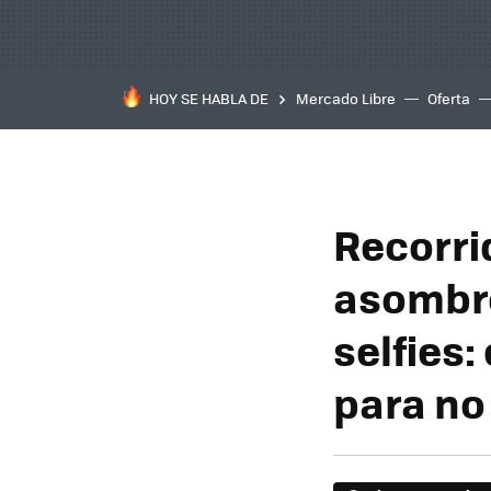
HOY SE HABLA DE
Mercado Libre
Oferta
Recorrid
asombro
selfies:
para no 