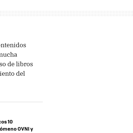
ontenidos
 mucha
so de libros
iento del
cos 10
nómeno OVNI y