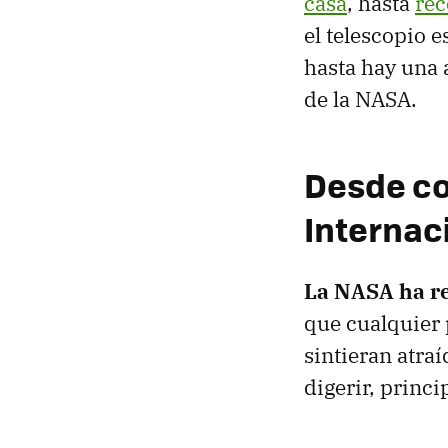
casa
, hasta
rec
el telescopio 
hasta hay una 
de la NASA.
Desde co
Internac
La NASA ha re
que cualquier 
sintieran atraí
digerir, princ