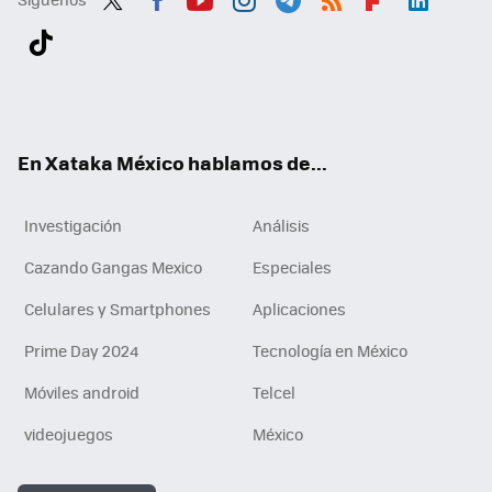
Twit
Fac
You
Inst
Tele
RSS
Flip
Link
ter
ebo
tub
agr
gra
boa
edI
Tikt
ok
e
am
m
rd
n
ok
En Xataka México hablamos de...
Investigación
Análisis
Cazando Gangas Mexico
Especiales
Celulares y Smartphones
Aplicaciones
Prime Day 2024
Tecnología en México
Móviles android
Telcel
videojuegos
México