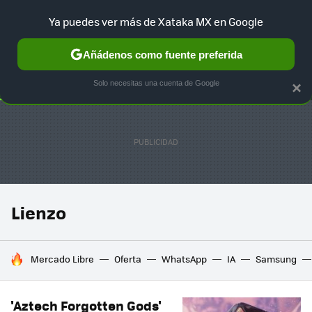
Ya puedes ver más de Xataka MX en Google
SELECCIÓN
GAMING
HOME
AUTO
TERRITORIO SAM
Añádenos como fuente preferida
Solo necesitas una cuenta de Google
×
Lienzo
HOY SE HABLA DE
Mercado Libre
Oferta
WhatsApp
IA
Samsung
'Aztech Forgotten Gods'