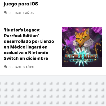
juego para iOS
COMENTARIOS
0
HACE 7 AÑOS
‘Hunter’s Legacy:
Purrfect Edition’
desarrollado por Lienzo
en México llegará en
exclusiva a Nintendo
Switch en diciembre
COMENTARIOS
0
HACE 8 AÑOS