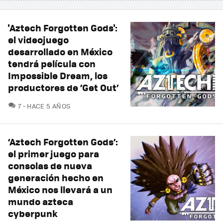
'Aztech Forgotten Gods':
el videojuego
desarrollado en México
tendrá película con
Impossible Dream, los
productores de ‘Get Out’
COMENTARIOS
7
HACE 5 AÑOS
‘Aztech Forgotten Gods’:
el primer juego para
consolas de nueva
generación hecho en
México nos llevará a un
mundo azteca
cyberpunk