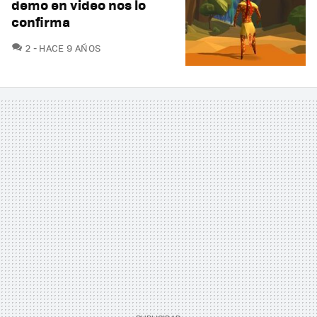
demo en video nos lo
confirma
COMENTARIOS
2
HACE 9 AÑOS