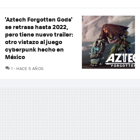
'Aztech Forgotten Gods'
se retrasa hasta 2022,
pero tiene nuevo trailer:
otro vistazo al juego
cyberpunk hecho en
México
COMENTARIOS
1
HACE 5 AÑOS