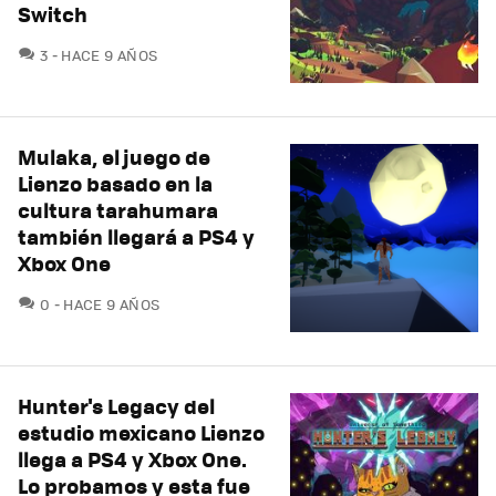
Switch
COMENTARIOS
3
HACE 9 AÑOS
Mulaka, el juego de
Lienzo basado en la
cultura tarahumara
también llegará a PS4 y
Xbox One
COMENTARIOS
0
HACE 9 AÑOS
Hunter's Legacy del
estudio mexicano Lienzo
llega a PS4 y Xbox One.
Lo probamos y esta fue