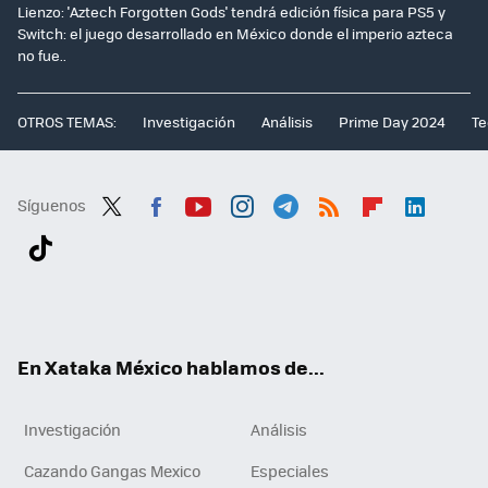
Lienzo: 'Aztech Forgotten Gods' tendrá edición física para PS5 y
Switch: el juego desarrollado en México donde el imperio azteca
no fue..
OTROS TEMAS:
Investigación
Análisis
Prime Day 2024
Te
Síguenos
Twit
Fac
You
Inst
Tele
RSS
Flip
Link
ter
ebo
tub
agr
gra
boa
edI
Tikt
ok
e
am
m
rd
n
ok
En Xataka México hablamos de...
Investigación
Análisis
Cazando Gangas Mexico
Especiales