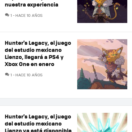
nuestra experiencia
COMENTARIOS
1
HACE 10 AÑOS
Hunter's Legacy, el juego
del estudio mexicano
Lienzo, llegará a PS4 y
Xbox One en enero
COMENTARIOS
1
HACE 10 AÑOS
Hunter's Legacy, el juego
del estudio mexicano
Lienzo ya está disponible