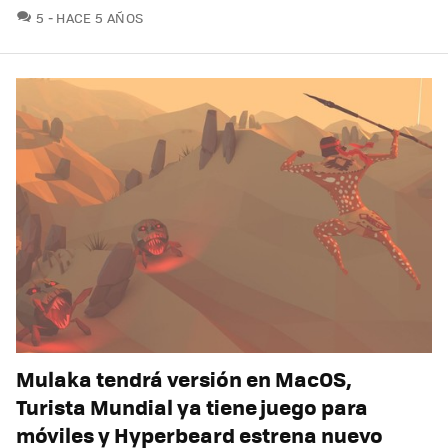
COMENTARIOS
5
HACE 5 AÑOS
Mulaka tendrá versión en MacOS,
Turista Mundial ya tiene juego para
móviles y Hyperbeard estrena nuevo