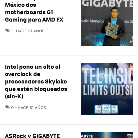
México dos
motherboards G1
Gaming para AMD FX
COMENTARIOS
1
HACE 10 AÑOS
Intel pone un alto al
overclock de
procesadores Skylake
que estén bloqueados
(sin-K)
COMENTARIOS
0
HACE 10 AÑOS
ASRock y GIGABYTE