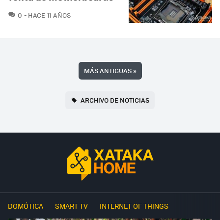
COMENTARIOS
0
HACE 11 AÑOS
MÁS ANTIGUAS
»
ARCHIVO DE NOTICIAS
DOMÓTICA
SMART TV
INTERNET OF THINGS