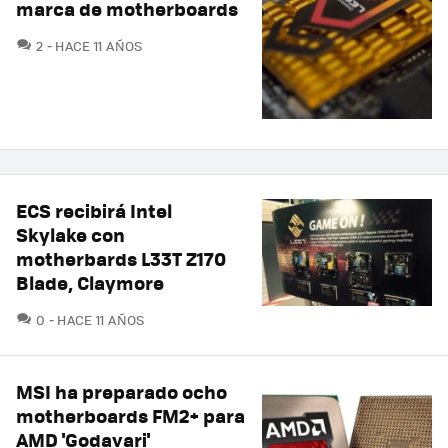
marca de motherboards
COMENTARIOS
2
HACE 11 AÑOS
ECS recibirá Intel
Skylake con
motherbards L33T Z170
Blade, Claymore
COMENTARIOS
0
HACE 11 AÑOS
MSI ha preparado ocho
motherboards FM2+ para
AMD 'Godavari'