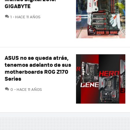
GIGABYTE
COMENTARIOS
1
HACE 11 AÑOS
ASUS no se queda atrás,
tenemos adelanto de sus
motherboards ROG Z170
Series
COMENTARIOS
0
HACE 11 AÑOS