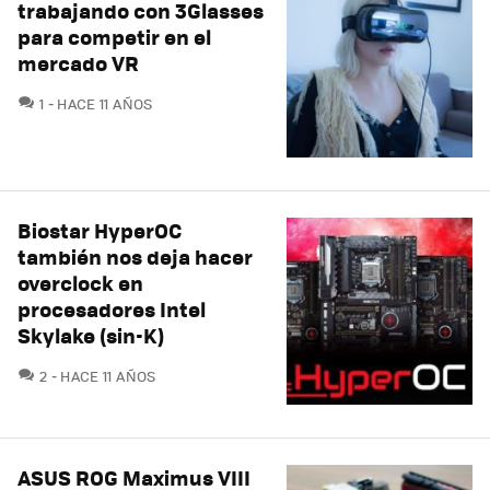
trabajando con 3Glasses
para competir en el
mercado VR
COMENTARIOS
1
HACE 11 AÑOS
Biostar HyperOC
también nos deja hacer
overclock en
procesadores Intel
Skylake (sin-K)
COMENTARIOS
2
HACE 11 AÑOS
ASUS ROG Maximus VIII