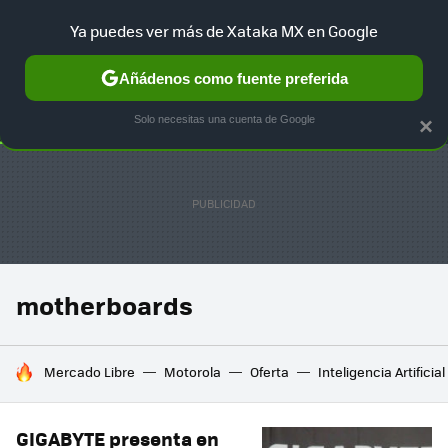
Ya puedes ver más de Xataka MX en Google
SELECCIÓN
GAMING
HOME
AUTO
TERRITORIO SAM
Añádenos como fuente preferida
Solo necesitas una cuenta de Google
×
motherboards
HOY SE HABLA DE
Mercado Libre
Motorola
Oferta
Inteligencia Artificial
GIGABYTE presenta en