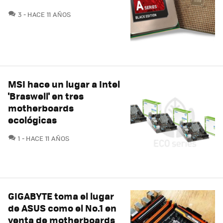
COMENTARIOS
3
HACE 11 AÑOS
MSI hace un lugar a Intel
'Braswell' en tres
motherboards
ecológicas
COMENTARIOS
1
HACE 11 AÑOS
GIGABYTE toma el lugar
de ASUS como el No.1 en
venta de motherboards