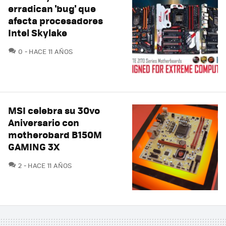
erradican 'bug' que
afecta procesadores
Intel Skylake
COMENTARIOS
0
HACE 11 AÑOS
MSI celebra su 30vo
Aniversario con
motherobard B150M
GAMING 3X
COMENTARIOS
2
HACE 11 AÑOS