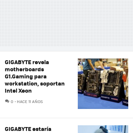
GIGABYTE revela
motherboards
G1.Gaming para
workstation, soportan
Intel Xeon
COMENTARIOS
0
HACE 11 AÑOS
GIGABYTE estaría