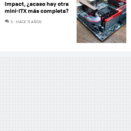
Impact, ¿acaso hay otra
mini-ITX más completa?
COMENTARIOS
3
HACE 11 AÑOS