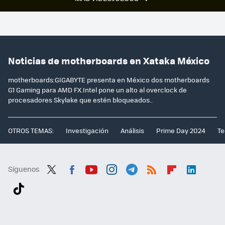
Noticias de motherboards en Xataka México
motherboards:GIGABYTE presenta en México dos motherboards
G1 Gaming para AMD FX.Intel pone un alto al overclock de
procesadores Skylake que estén bloqueados..
OTROS TEMAS:
Investigación
Análisis
Prime Day 2024
Te
Síguenos
Twit
Fac
You
Inst
Tele
RSS
Flip
Link
ter
ebo
tub
agr
gra
boa
edI
Tikt
ok
e
am
m
rd
n
ok