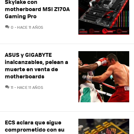
Skylake con
motherboard MSI Z170A
Gaming Pro
COMENTARIOS
0
HACE 11 AÑOS
ASUS y GIGABYTE
inalcanzables, pelean a
muerte en venta de
motherboards
COMENTARIOS
11
HACE 11 AÑOS
ECS aclara que sigue
comprometido con su