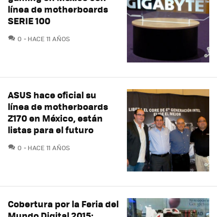
línea de motherboards
SERIE 100
COMENTARIOS
0
HACE 11 AÑOS
ASUS hace oficial su
línea de motherboards
Z170 en México, están
listas para el futuro
COMENTARIOS
0
HACE 11 AÑOS
Cobertura por la Feria del
Mundo Digital 2015: