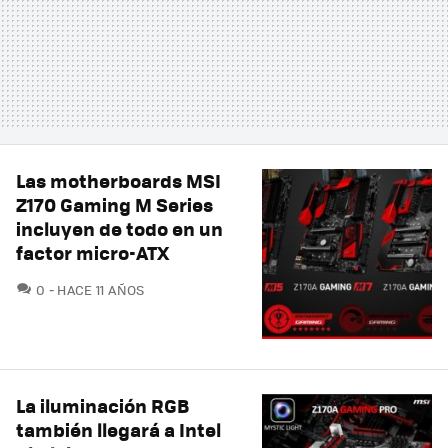
Las motherboards MSI
Z170 Gaming M Series
incluyen de todo en un
factor micro-ATX
COMENTARIOS
0
HACE 11 AÑOS
La iluminación RGB
también llegará a Intel