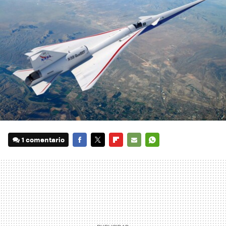
1 comentario
FACEBOOK
TWITTER
FLIPBOARD
E-
WHATSAPP
MAIL