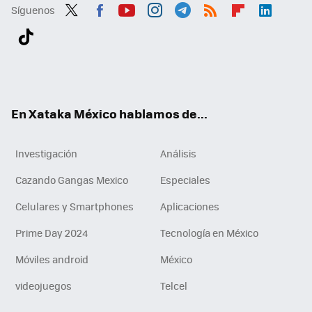
Síguenos
Twit
Fac
You
Inst
Tele
RSS
Flip
Link
ter
ebo
tub
agr
gra
boa
edI
Tikt
ok
e
am
m
rd
n
ok
En Xataka México hablamos de...
Investigación
Análisis
Cazando Gangas Mexico
Especiales
Celulares y Smartphones
Aplicaciones
Prime Day 2024
Tecnología en México
Móviles android
México
videojuegos
Telcel