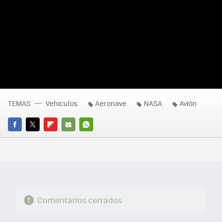
TEMAS
Vehiculos
Aeronave
NASA
Avión
FACEBOOK
TWITTER
FLIPBOARD
E-
WHATSAPP
MAIL
Comentarios cerrados