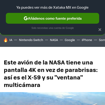
Ya puedes ver más de Xataka MX en Google
SELECCIÓN
GAMING
HOME
AUTO
TERRITORIO SAM
Añádenos como fuente preferida
Solo necesitas una cuenta de Google
×
HOY SE HABLA DE
IA
Nintendo Switch
NASA
Google
iPhone
Son
Este avión de la NASA tiene una
pantalla 4K en vez de parabrisas:
así es el X-59 y su "ventana"
multicámara