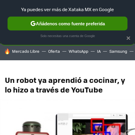
Ya puedes ver más de Xataka MX en Google
MENÚ
NUEVO
Añádenos como fuente preferida
SELECCIÓN
GAMING
HOME
AUTO
TERRITORIO SAM
Solo necesitas una cuenta de Google
×
HOY SE HABLA DE
Mercado Libre
Oferta
WhatsApp
IA
Samsung
Un robot ya aprendió a cocinar, y
lo hizo a través de YouTube