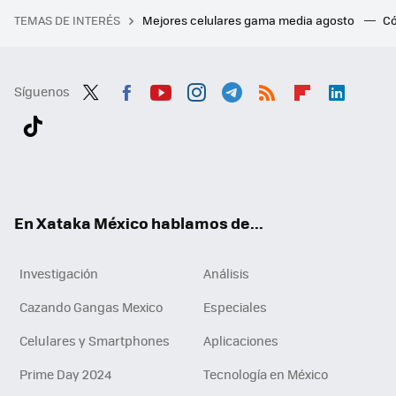
TEMAS DE INTERÉS
Mejores celulares gama media agosto
Có
Síguenos
Twit
Fac
You
Inst
Tele
RSS
Flip
Link
ter
ebo
tub
agr
gra
boa
edI
Tikt
ok
e
am
m
rd
n
ok
En Xataka México hablamos de...
Investigación
Análisis
Cazando Gangas Mexico
Especiales
Celulares y Smartphones
Aplicaciones
Prime Day 2024
Tecnología en México