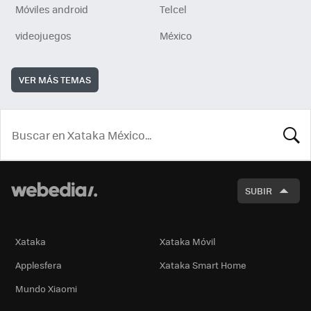
Móviles android
Telcel
videojuegos
México
VER MÁS TEMAS
BUSCA
SUBIR
Xataka
Xataka Móvil
Applesfera
Xataka Smart Home
Mundo Xiaomi