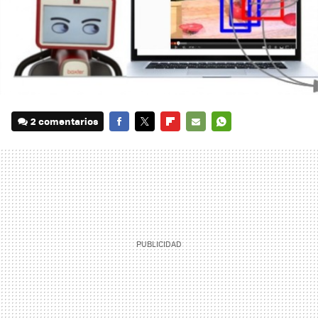
2 comentarios
FACEBOOK
TWITTER
FLIPBOARD
E-
WHATSAPP
MAIL