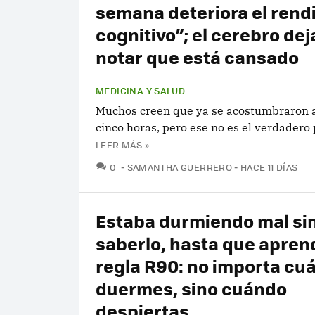
semana deteriora el rend
cognitivo”; el cerebro dej
notar que está cansado
MEDICINA Y SALUD
Muchos creen que ya se acostumbraron 
cinco horas, pero ese no es el verdadero
LEER MÁS »
COMENTARIOS
0
SAMANTHA GUERRERO
HACE 11 DÍAS
Estaba durmiendo mal si
saberlo, hasta que aprend
regla R90: no importa cu
duermes, sino cuándo
despiertas