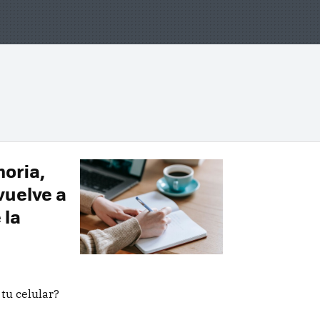
moria,
 vuelve a
 la
tu celular?