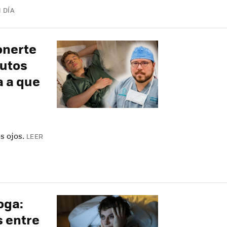
 DÍA
onerte
nutos
a a que
s ojos.
LEER
oga:
s entre