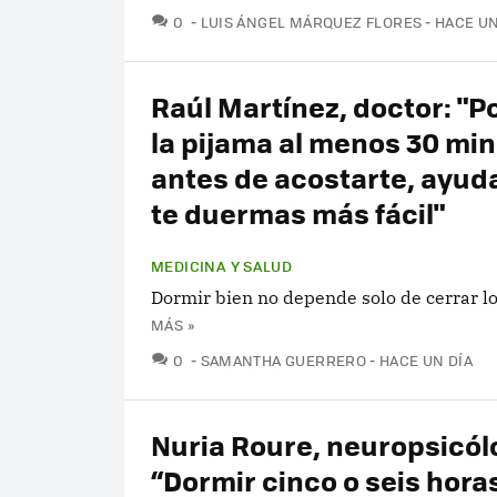
COMENTARIOS
0
LUIS ÁNGEL MÁRQUEZ FLORES
HACE UN
Raúl Martínez, doctor: "P
la pijama al menos 30 mi
antes de acostarte, ayud
te duermas más fácil"
MEDICINA Y SALUD
Dormir bien no depende solo de cerrar lo
MÁS »
COMENTARIOS
0
SAMANTHA GUERRERO
HACE UN DÍA
Nuria Roure, neuropsicól
“Dormir cinco o seis hora