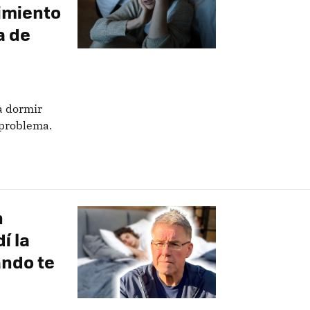
imiento
a de
a dormir
 problema.
n
í la
ándo te