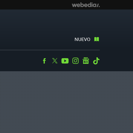
NUEVO
Facebook
Twitter
Youtube
Instagram
googlenews
Tiktok