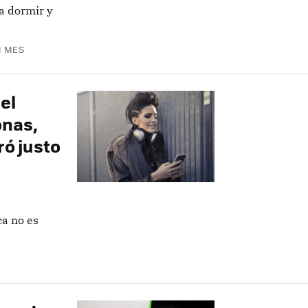
a dormir y
N MES
el
onas,
ró justo
a no es