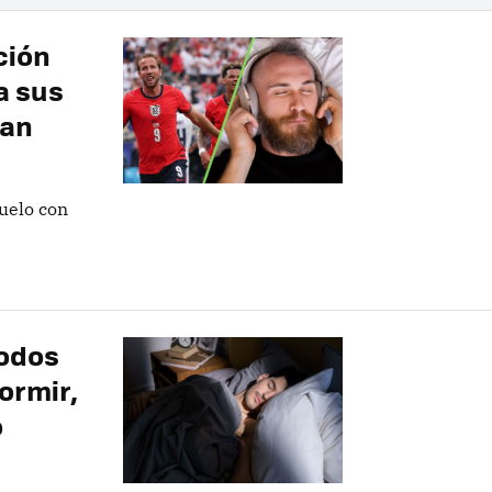
ción
a sus
lan
duelo con
todos
ormir,
o