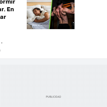
ormir
r. En
nar
 »
S