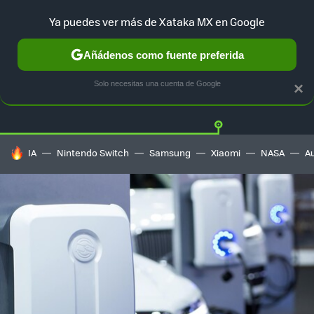
Ya puedes ver más de Xataka MX en Google
Añádenos como fuente preferida
Twitter
Fa
TESLA
UBER
AUTO ELECTRICO
Solo necesitas una cuenta de Google
×
HOY SE HABLA DE
IA
Nintendo Switch
Samsung
Xiaomi
NASA
A