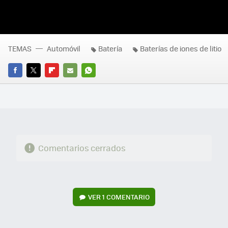
TEMAS
Automóvil
Batería
Baterías de iones de litio
FACEBOOK
TWITTER
FLIPBOARD
E-
WHATSAPP
MAIL
Comentarios cerrados
VER
1 COMENTARIO