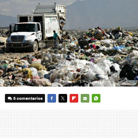
5 comentarios
FACEBOOK
TWITTER
FLIPBOARD
E-
WHATSAPP
MAIL