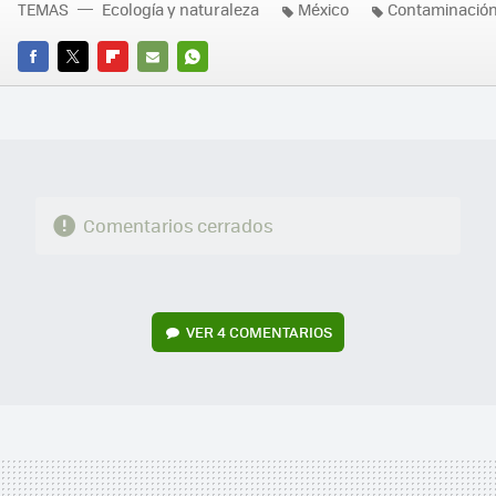
TEMAS
Ecología y naturaleza
México
Contaminació
FACEBOOK
TWITTER
FLIPBOARD
E-
WHATSAPP
MAIL
Comentarios cerrados
VER
4 COMENTARIOS