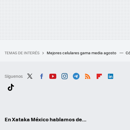
TEMAS DE INTERÉS
Mejores celulares gama media agosto
Có
Síguenos
Twit
Fac
You
Inst
Tele
RSS
Flip
Link
ter
ebo
tub
agr
gra
boa
edI
Tikt
ok
e
am
m
rd
n
ok
En Xataka México hablamos de...