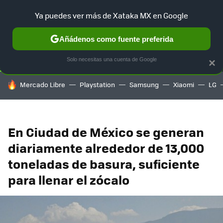
Ya puedes ver más de Xataka MX en Google
SELECCIÓN
GAMING
HOME
AUTO
TERRITORIO SAM
Añádenos como fuente preferida
Solo necesitas una cuenta de Google
×
HOY SE HABLA DE
Mercado Libre
Playstation
Samsung
Xiaomi
LG
En Ciudad de México se generan
diariamente alrededor de 13,000
toneladas de basura, suficiente
para llenar el zócalo