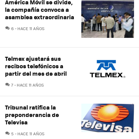
América Móvil se divide,
la compañía convoca a
asamblea extraordinaria
COMENTARIOS
6
HACE 11 AÑOS
Telmex ajustará sus
recibos telefónicos a
partir del mes de abril
COMENTARIOS
7
HACE 11 AÑOS
Tribunal ratifica la
preponderancia de
Televisa
COMENTARIOS
5
HACE 11 AÑOS