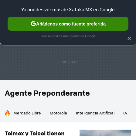
Ya puedes ver más de Xataka MX en Google
SELECCIÓN
GAMING
HOME
AUTO
TERRITORIO SAM
Añádenos como fuente preferida
Solo necesitas una cuenta de Google
×
Agente Preponderante
HOY SE HABLA DE
Mercado Libre
Motorola
Inteligencia Artificial
IA
Telmex y Telcel tienen