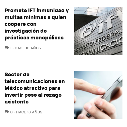
Promete IFT inmunidad y
multas mínimas a quien
coopere con
investigación de
prácticas monopólicas
COMENTARIOS
1
HACE 10 AÑOS
Sector de
telecomunicaciones en
México atractivo para
invertir pese al rezago
existente
COMENTARIOS
0
HACE 10 AÑOS