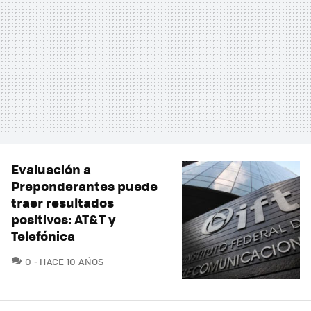
Evaluación a
Preponderantes puede
traer resultados
positivos: AT&T y
Telefónica
COMENTARIOS
0
HACE 10 AÑOS