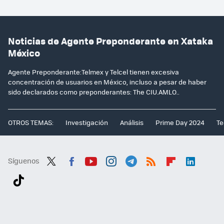
Noticias de Agente Preponderante en Xataka
México
Agente Preponderante:Telmex y Telcel tienen excesiva
concentración de usuarios en México, incluso a pesar de haber
sido declarados como preponderantes: The CIU.AMLO..
OTROS TEMAS:
Investigación
Análisis
Prime Day 2024
Te
Síguenos
Twit
Fac
You
Inst
Tele
RSS
Flip
Link
ter
ebo
tub
agr
gra
boa
edI
Tikt
ok
e
am
m
rd
n
ok