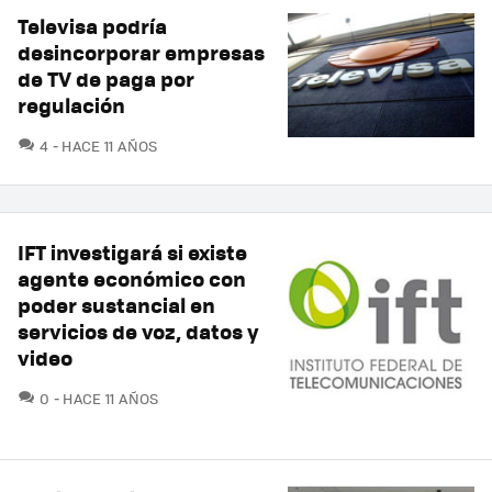
Televisa podría
desincorporar empresas
de TV de paga por
regulación
COMENTARIOS
4
HACE 11 AÑOS
IFT investigará si existe
agente económico con
poder sustancial en
servicios de voz, datos y
video
COMENTARIOS
0
HACE 11 AÑOS