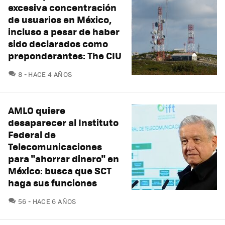
excesiva concentración
de usuarios en México,
incluso a pesar de haber
sido declarados como
preponderantes: The CIU
COMENTARIOS
8
HACE 4 AÑOS
AMLO quiere
desaparecer al Instituto
Federal de
Telecomunicaciones
para "ahorrar dinero" en
México: busca que SCT
haga sus funciones
COMENTARIOS
56
HACE 6 AÑOS