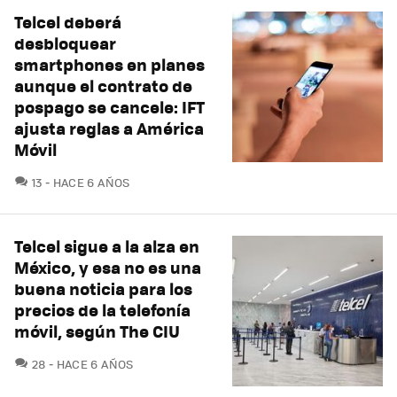
Telcel deberá
desbloquear
smartphones en planes
aunque el contrato de
pospago se cancele: IFT
ajusta reglas a América
Móvil
COMENTARIOS
13
HACE 6 AÑOS
Telcel sigue a la alza en
México, y esa no es una
buena noticia para los
precios de la telefonía
móvil, según The CIU
COMENTARIOS
28
HACE 6 AÑOS