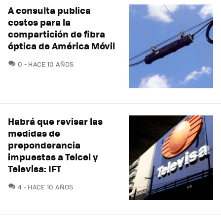
A consulta publica
costos para la
compartición de fibra
óptica de América Móvil
COMENTARIOS
0
HACE 10 AÑOS
Habrá que revisar las
medidas de
preponderancia
impuestas a Telcel y
Televisa: IFT
COMENTARIOS
4
HACE 10 AÑOS