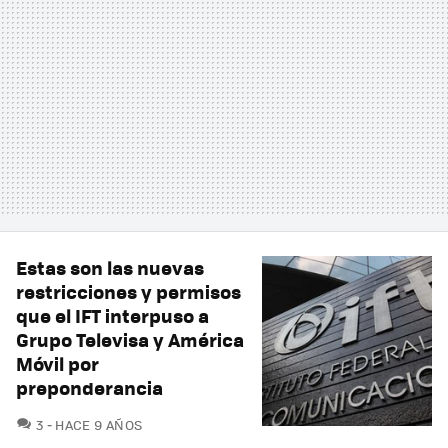
Estas son las nuevas
restricciones y permisos
que el IFT interpuso a
Grupo Televisa y América
Móvil por
preponderancia
COMENTARIOS
3
HACE 9 AÑOS