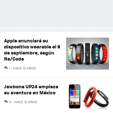
Apple anunciará su
dispositivo wearable el 9
de septiembre, según
Re/Code
COMENTARIOS
1
HACE 12 AÑOS
Jawbone UP24 empieza
su aventura en México
COMENTARIOS
0
HACE 12 AÑOS