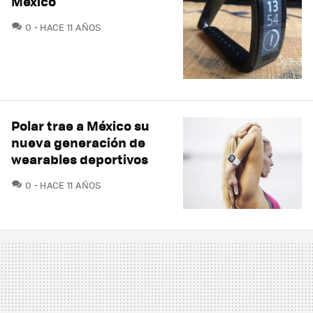
México
COMENTARIOS
0
HACE 11 AÑOS
Polar trae a México su
nueva generación de
wearables deportivos
COMENTARIOS
0
HACE 11 AÑOS