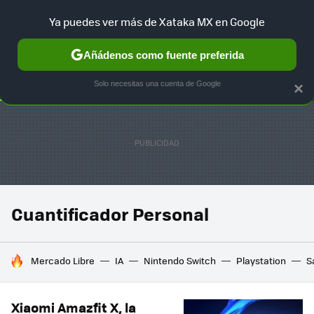
Ya puedes ver más de Xataka MX en Google
SELECCIÓN
GAMING
HOME
AUTO
TERRITORIO SAM
Añádenos como fuente preferida
Solo necesitas una cuenta de Google
×
Cuantificador Personal
HOY SE HABLA DE
Mercado Libre
IA
Nintendo Switch
Playstation
S
Xiaomi Amazfit X, la