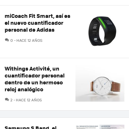
miCoach Fit Smart, así es
el nuevo cuantificador
personal de Adidas
COMENTARIOS
0
HACE 12 AÑOS
Withings Activité, un
cuantificador personal
dentro de un hermoso
reloj analógico
COMENTARIOS
2
HACE 12 AÑOS
Samsung S Band, el