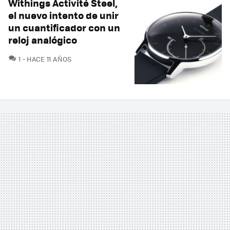
Withings Activité Steel,
el nuevo intento de unir
un cuantificador con un
reloj analógico
COMENTARIOS
1
HACE 11 AÑOS