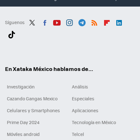
Síguenos
Twit
Fac
You
Inst
Tele
RSS
Flip
Link
ter
ebo
tub
agr
gra
boa
edI
Tikt
ok
e
am
m
rd
n
ok
En Xataka México hablamos de...
Investigación
Análisis
Cazando Gangas Mexico
Especiales
Celulares y Smartphones
Aplicaciones
Prime Day 2024
Tecnología en México
Móviles android
Telcel