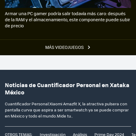
Armar una PC gamer podría salir todavía más caro: después
de la RAM y el almacenamiento, este componente puede subir
de precio
MÁS VIDEOJUEGOS
Noticias de Cuantificador Personal en Xataka
México
Cuantificador Personal:Xiaomi Amazfit X, la atractiva pulsera con
pantalla curva que aspira a ser smartwatch ya se puede comprar
en México y todo el mundo.Mide tu..
OTROS TEMAS:
Investigación
Análisis
Prime Day 2024
Te