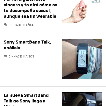
sincero y te dirá cómo es
tu desempeño sexual,
aunque sea un wearable
COMENTARIOS
0
HACE 11 AÑOS
Sony SmartBand Talk,
análisis
COMENTARIOS
0
HACE 11 AÑOS
La nueva SmartBand
Talk de Sony llega a