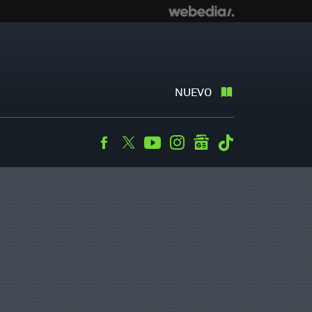
NUEVO
Facebook
Twitter
Youtube
Instagram
googlenews
Tiktok