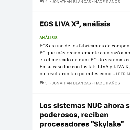
COMENTARIOS
4
JONATHAN BLANCAS
HACE 11 AÑOS
ECS LIVA X², análisis
ANÁLISIS
ECS es uno de los fabricantes de compon
PC que más recientemente comenzó a ab
en el mercado de mini-PCs (o sistemas c
En su caso fue con los kits LIVA y LIVA X,
no resultaron tan potentes como...
LEER M
COMENTARIOS
5
JONATHAN BLANCAS
HACE 11 AÑOS
Los sistemas NUC ahora 
poderosos, reciben
procesadores "Skylake"