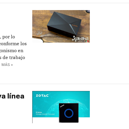
 por lo
 conforme los
gonismo en
 de trabajo
 MÁS »
a línea