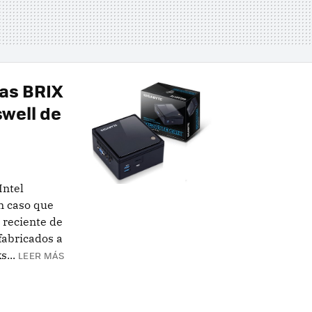
as BRIX
swell de
Intel
n caso que
s reciente de
fabricados a
...
LEER MÁS