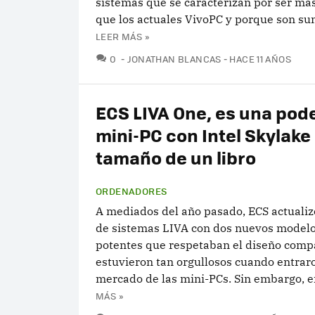
sistemas que se caracterizan por ser m
que los actuales VivoPC y porque son su
LEER MÁS »
COMENTARIOS
0
JONATHAN BLANCAS
HACE 11 AÑOS
ECS LIVA One, es una pod
mini-PC con Intel Skylake
tamaño de un libro
ORDENADORES
A mediados del año pasado, ECS actualizó
de sistemas LIVA con dos nuevos model
potentes que respetaban el diseño compa
estuvieron tan orgullosos cuando entraro
mercado de las mini-PCs. Sin embargo, en
MÁS »