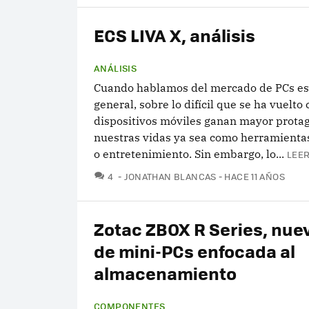
ECS LIVA X, análisis
ANÁLISIS
Cuando hablamos del mercado de PCs es,
general, sobre lo difícil que se ha vuelto
dispositivos móviles ganan mayor prota
nuestras vidas ya sea como herramientas
o entretenimiento. Sin embargo, lo...
LEER
COMENTARIOS
4
JONATHAN BLANCAS
HACE 11 AÑOS
Zotac ZBOX R Series, nuev
de mini-PCs enfocada al
almacenamiento
COMPONENTES