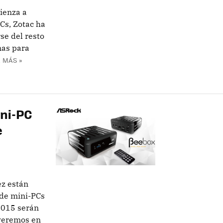
ienza a
Cs, Zotac ha
se del resto
mas para
 MÁS »
ni-PC
e
ez están
de mini-PCs
2015 serán
 veremos en