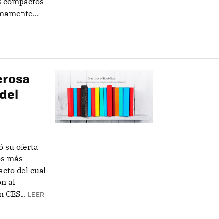
ás compactos
mamente...
erosa
 del
 su oferta
os más
cto del cual
n al
 CES...
LEER