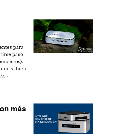
entes para
rirse paso
ompactos).
 que si bien
ÁS »
son más