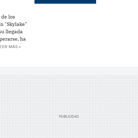
 de los
ón "Skylake"
su llegada
sperarse, ha
EER MÁS »