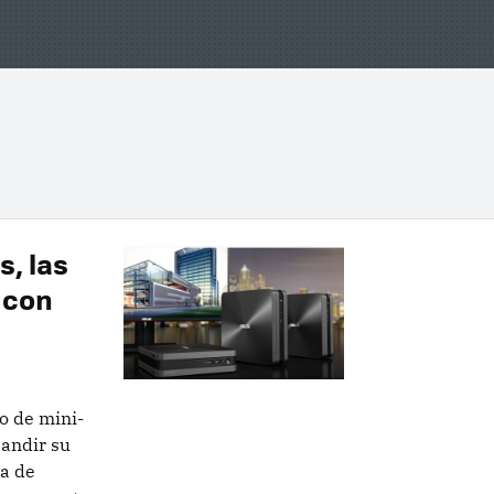
, las
 con
o de mini-
pandir su
ia de