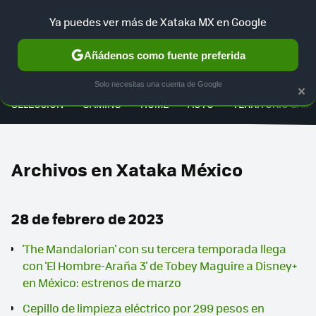
Ya puedes ver más de Xataka MX en Google
Añádenos como fuente preferida
MENÚ
NUEVO
×
Solo necesitas una cuenta de Google
SELECCIÓN
GAMING
HOME
AUTO
TERRITORIO SAM
Archivos en Xataka México
28 de febrero de 2023
'The Mandalorian' con su tercera temporada llega
con 'El Hombre-Araña 3' de Tobey Maguire a Disney+
en México: estrenos de marzo
Cepillo de limpieza eléctrico por 299 pesos en